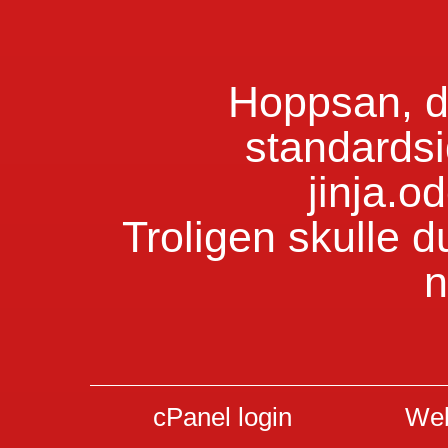
Hoppsan, du
standardsi
jinja.o
Troligen skulle d
n
cPanel login
Web